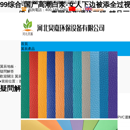
誠信好品質,打造國際塑膠地板品牌企業！
99综合-国产高潮白浆-女人下边被添全过视
咨詢電話：400-188-7260
中文
|
English
www.伊人.com-泰国午夜理伦三级-精
精品一区二区三区-免费av免费看-亚洲精品
首頁
翼辰產品
翼辰地板 ·
疑問解答
歡迎關注 翼辰塑膠地板
當前位置：
首頁
>>
疑問解答
疑問解答
PVC運