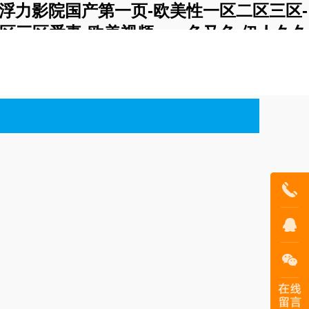
合-浮力影院国产第一页-欧美性一区二区三区-
区三区爱妻-欧美视频xxx-色又色-伊人久久
看h片
400-188-
7260
在線客服