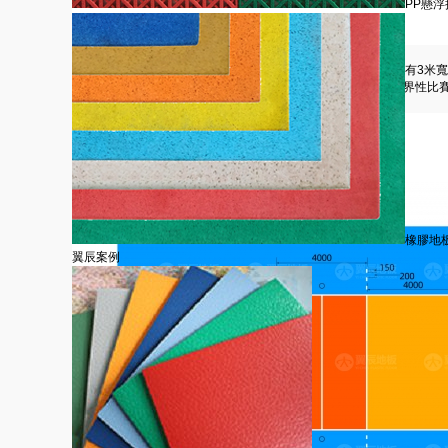
PP懸
排球場地標準尺寸是多少？
排球比賽場地為長方形，其長度為18米，寬度為9米。四周至少有3米
的塑膠地板。從地面量起至少有7米的無障礙空間。國際排聯世界性比賽
賽場地上空的無障礙空間至少12.5米。
橡膠地
翼辰案例