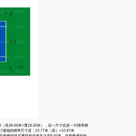
36.60米×寬18.30米），這一尺寸也是一片標準網
的標準尺寸是：23.77米（長）×10.97米
，在每條端線后應留有余地不小于6.40米，在每條邊線外