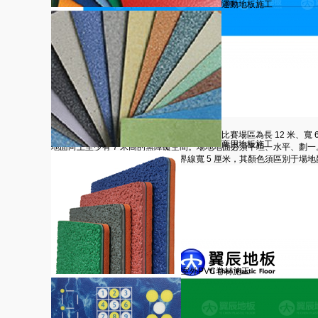
運動地板施工
氣排球場地尺寸與設施要求
氣排球的比賽場地包括比賽場區和無障礙區。比賽場區為長 12 米、寬 6
商用地板施工
地面向上至少有 7 米高的無障礙空間。場地地面必須平坦、水平、劃
或易滑的地面上進行比賽。所有的界線寬 5 厘米，其顏色須區別于場地
室外PVC卷材施工