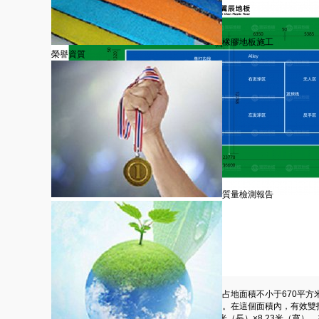
橡膠地板施工
榮譽資質
質量檢測報告
網球場地標準尺寸是多少？
網球場地整體呈長方形，一片標準網球場地的占地面積不小于670平方米（長
球場地四周圍擋網或室內建筑內墻面的凈尺寸。在這個面積內，有效雙打場地
（寬），有效單打場地的標準尺寸是：23.77米（長）×8.23米（寬）