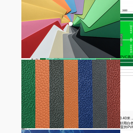
PVC商
羽毛球場標準尺寸平面圖詳解
羽毛球場地尺寸羽毛球場為一長方形場地，球場場地線長度為13.40米，
上各條線寬均為4厘米，丈量時要從線的外沿算起。球場界限最好用白
室外PV
圖）。