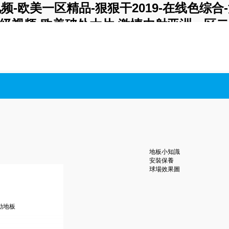
频-欧美一区精品-狠狠干2019-在线色综
品三级视频-欧美破处大片-激情内射亚洲一区二
国产suv-国产精品av久久久久久无-免费观
地板小知識
安裝保養
球場效果圖
動地板