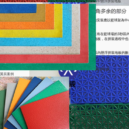
PP懸浮拼裝地板
首先我們在場地確定有無籃球架，如果有籃球架懸浮地板的安裝應以籃球架為中
球架位置；
籃球場懸浮地板
拼裝其實很簡單，沒有復雜的圖形拼裝，只有在籃球場的3秒區
格基本為25cm*25cm，每箱基本為10㎡，每層為8塊拼接好的地板，在拼裝過
可。
拼接時注意留意圖紙上籃球場懸浮地板的3秒區位置與3秒區內懸浮拼裝地板的
橡膠地板
翼辰案例