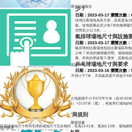
環保檢測報告
少？
日期：2023-03-17 瀏覽次數：
排球比賽場地為長方形，其長度為1
板。從地面量起至少有7米的無障礙
空間至少12.5米。...
氣排球場地尺寸與設施
日期：2023-03-17 瀏覽次數：
氣排球的比賽場地包括比賽場區和無障礙
少有 7 米高的無障礙空間。場地
賽。所有的界線寬 5 厘米，其顏色須
乒乓球場地尺寸與要求
認證證書
籃球場定制打印地板
日期：2023-03-16 瀏覽次數：
乒乓球場為長方形，其長度不得小于14米，寬不得小于7米，天花板高度不得低于4
線。...
網球場地標準尺寸是多少？
日期：2023-03-16 瀏覽次數：4072
網球場地整體呈長方形，一片標準網球場地的占地面積不小于670平方米（長36.60
內，有效雙打場地的標準尺寸是：23.77米（長）×10.97米（寬），有效單打場地的
應留有余地不小于3.66米。...
匹克球（Pickleball）場地尺寸與規則
日期：2023-03-16 瀏覽次數：11617
榮譽證書
匹克球場地尺寸和羽毛球的場地尺寸完全相同，長為13.41米、寬為6.10米、場地網高
疑問解答