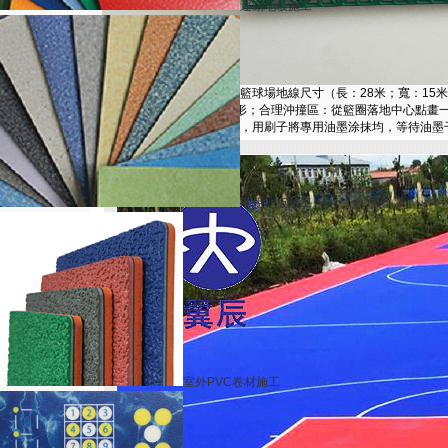
運動地板施工
最后一步就是觀看籃球場懸浮圖紙，確定籃球場地線尺寸（長：28米；寬：15米；線
米，長3.60米；三秒區：4.90米×5.80米的矩形；合理沖撞區：從籃圈落地中心點畫一
高：2.90米），用雙面膠將籃球場場地線圈出，用刷子將專用油墨涂抹均，等待油
商用地板施工
室外PVC卷材施工