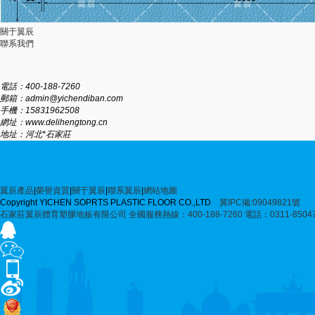
關于翼辰
聯系我們
電話：400-188-7260
郵箱：admin@yichendiban.com
手機：15831962508
網址：www.delihengtong.cn
地址：河北*石家莊
翼辰產品
|
榮譽資質
|
關于翼辰
|
聯系翼辰
|
網站地圖
Copyright YICHEN SOPRTS PLASTIC FLOOR CO.,LTD
冀IPC備:09049821號
石家莊翼辰體育塑膠地板有限公司
全國服務熱線：400-188-7260
電話：0311-8504