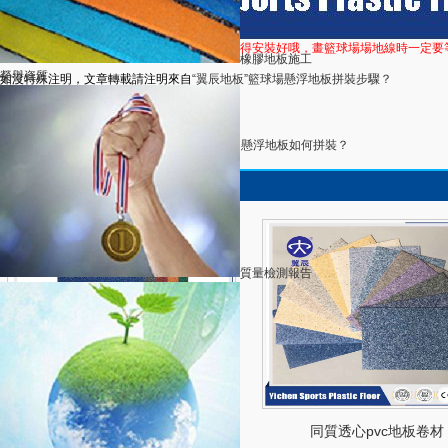
注意事項：籃球場懸浮地板的壓邊條與圓角記得安裝好哦，畫籃球場場地線時一定要
橡膠地板施工
榮譽資質
如沒特殊注明，文章轉載請注明來自
“翼辰地板”籃球場懸浮地板拼裝步驟？
返回列表
上一篇：
PVC地板保養小技巧
下一篇：
幼兒園懸浮地板如何拼裝？
跟此產品相關的產品
質量檢測報告
砂粒紋 YCSY-S-8 室外PVC地板
同質透心pvc地板卷材