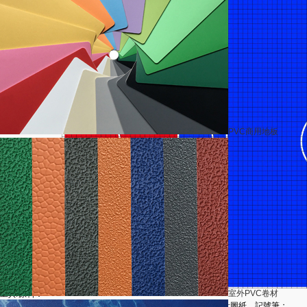
PVC商用地板
室外PVC卷材
工具/原料：
盒尺、橡膠錘、雙面膠、剪子、專用油墨、刷子、球場設計圖紙、記號筆；