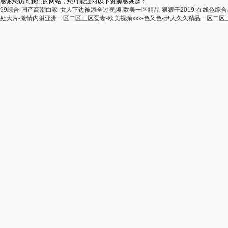
感谢您访问我们的网站，您可能还对以下资源感兴趣：
99综合-国产高潮白浆-女人下边被添全过视频-欧美一区精品-狠狠干2019-在线色综合
处大片-激情内射亚洲一区二区三区爱妻-欧美视频xxx-色又色-伊人久久精品一区二区三