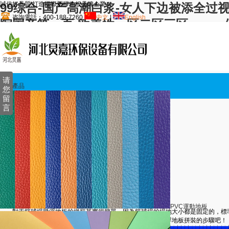
誠信好品質,打造國際塑膠地板品牌企業！
99综合-国产高潮白浆-女人下边被添全过视
咨詢電話：400-188-7260
中文
|
English
院国产第一页-欧美性一区二区三区-www.
处大片-激情内射亚洲一区二区三区爱妻-欧
费av免费看-亚洲精品国产suv-国产精品a
首頁
请
翼辰產品
您
留
言
誠信好品質,打造國際塑膠地板品牌領導者！
翼辰地板 ·
安裝保養
歡迎關注 翼辰塑膠地板
當前位置：
首頁
>>
疑問解答
>>
安裝保養
籃球場懸浮地板拼裝步驟？
PVC運動地板
對于籃球場懸浮地板的拼裝其實很簡單，因為籃球場的場地大小都是固定的，標
處理，確保籃球場的基層后，下面小編就來介紹一下籃球場懸浮地板拼裝的步驟吧！